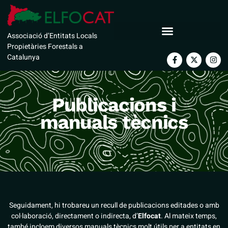
Associació d’Entitats Locals
Propietàries Forestals a
Catalunya
Publicacions i
manuals tècnics
Seguidament, hi trobareu un recull de publicacions editades o amb
col·laboració, directament o indirecta, d’
Elfocat
. Al mateix temps,
també incloem diversos manuals tècnics molt útils per a entitats en