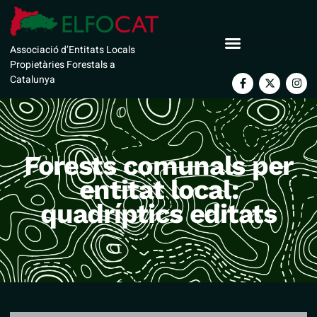
Associació d’Entitats Locals
Propietàries Forestals a
Catalunya
Forests comunals per
entitat local:
quadríptics editats