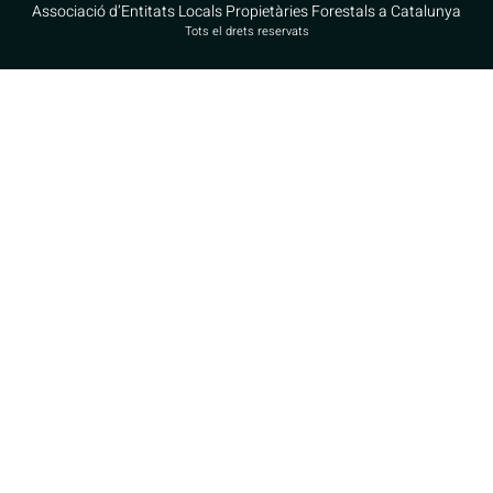
Associació d’Entitats Locals Propietàries Forestals a Catalunya
Tots el drets reservats