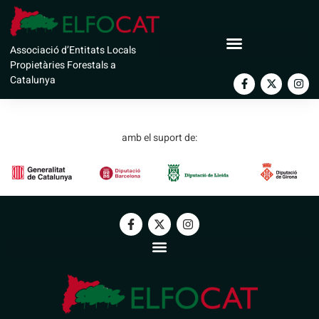
Ajuntament de Sant
Associació d’Entitats Locals
Pau de Segúries
Propietàries Forestals a
Catalunya
amb el suport de: