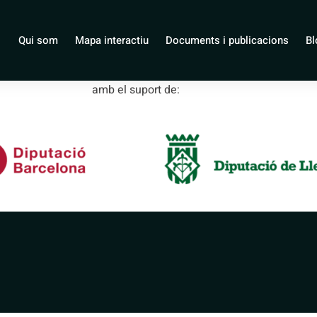
 de La Pobla d
Qui som
Mapa interactiu
Documents i publicacions
Bl
amb el suport de: