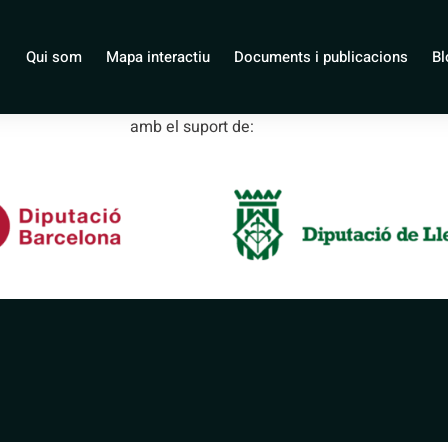
 de Coll de Na
Qui som
Mapa interactiu
Documents i publicacions
Bl
amb el suport de: