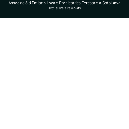
Associació d’Entitats Locals Propietàries Forestals a Catalunya
Tots el drets reservats