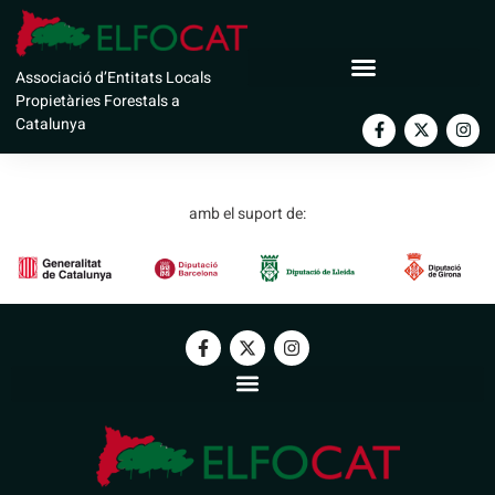
Ajuntament de
Associació d’Entitats Locals
Castellar del Vallès
Propietàries Forestals a
Catalunya
amb el suport de: